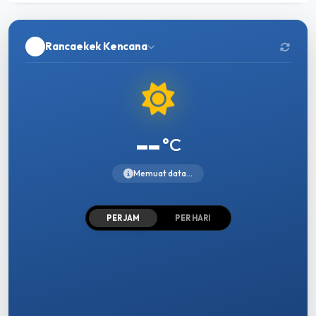
Rancaekek Kencana
--
°C
Memuat data...
PER JAM
PER HARI