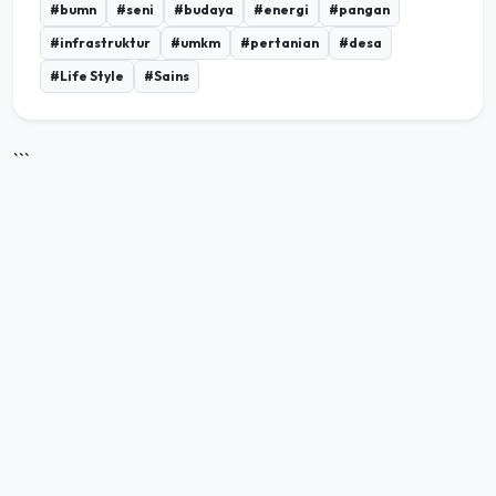
#bumn
#seni
#budaya
#energi
#pangan
#infrastruktur
#umkm
#pertanian
#desa
#Life Style
#Sains
```