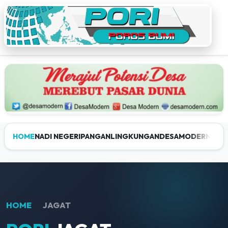
HOME
NADI NEGERI
PANGAN
LINGKUNGAN
DESAMODERN
JEL
HOME
JAGAT