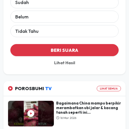
Sudah
Belum
Tidak Tahu
BERI SUARA
Lihat Hasil
POROSBUMI
TV
LIHAT SEMUA
Bagaimana China mampu berpikir
merambatkan ubi jalar & kacang
tanah seperti ini...
16 Mar 2026