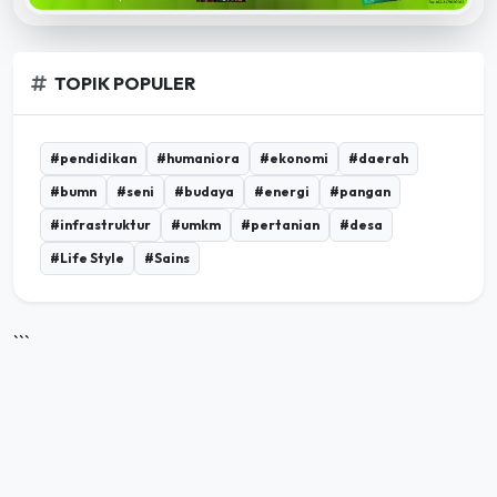
TOPIK POPULER
#pendidikan
#humaniora
#ekonomi
#daerah
#bumn
#seni
#budaya
#energi
#pangan
#infrastruktur
#umkm
#pertanian
#desa
#Life Style
#Sains
```