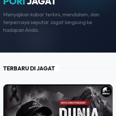
PORI
JAGAT
Menyajikan kabar terkini, mendalam, dan
terpercaya seputar Jagat langsung ke
hadapan Anda.
TERBARU DI JAGAT