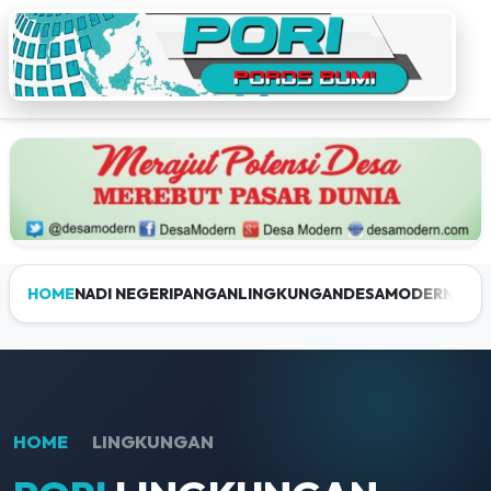
HOME
NADI NEGERI
PANGAN
LINGKUNGAN
DESAMODERN
JEL
HOME
LINGKUNGAN