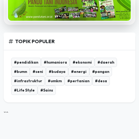
TOPIK POPULER
#pendidikan
#humaniora
#ekonomi
#daerah
#bumn
#seni
#budaya
#energi
#pangan
#infrastruktur
#umkm
#pertanian
#desa
#Life Style
#Sains
```