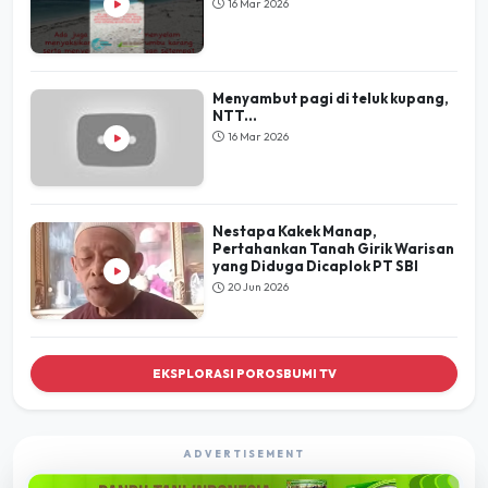
16 Mar 2026
Menyambut pagi di teluk kupang,
NTT...
16 Mar 2026
Nestapa Kakek Manap,
Pertahankan Tanah Girik Warisan
yang Diduga Dicaplok PT SBI
20 Jun 2026
EKSPLORASI POROSBUMI TV
ADVERTISEMENT