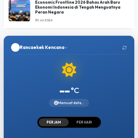
Economic Frontline 2026 Bahas Arah Baru
Ekonomi Indonesia di Tengah Menguatnya
Peran Negara
30 Jul 2026
Rancaekek Kencana
--
°C
Memuat data...
PER JAM
PER HARI