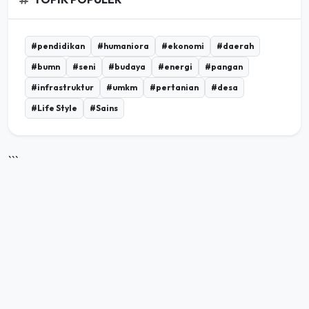
#pendidikan
#humaniora
#ekonomi
#daerah
#bumn
#seni
#budaya
#energi
#pangan
#infrastruktur
#umkm
#pertanian
#desa
#Life Style
#Sains
```