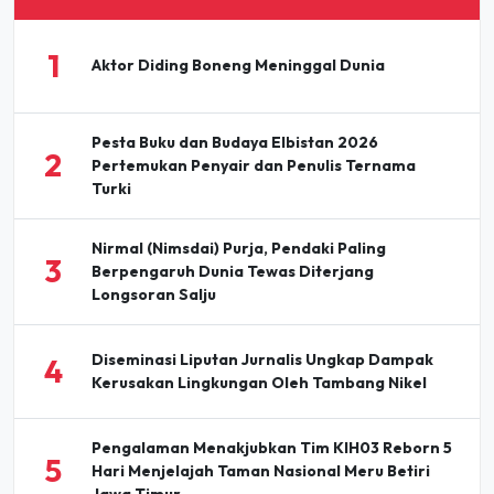
1
Aktor Diding Boneng Meninggal Dunia
Pesta Buku dan Budaya Elbistan 2026
2
Pertemukan Penyair dan Penulis Ternama
Turki
Nirmal (Nimsdai) Purja, Pendaki Paling
3
Berpengaruh Dunia Tewas Diterjang
Longsoran Salju
Diseminasi Liputan Jurnalis Ungkap Dampak
4
Kerusakan Lingkungan Oleh Tambang Nikel
Pengalaman Menakjubkan Tim KIH03 Reborn 5
5
Hari Menjelajah Taman Nasional Meru Betiri
Jawa Timur