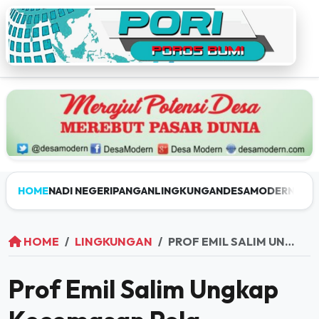
HOME
NADI NEGERI
PANGAN
LINGKUNGAN
DESAMODERN
JEL
HOME
LINGKUNGAN
PROF EMIL SALIM UNGKAP KECEMASAN POLA PEMBANGUNAN NASIONAL YANG CENDERUNG MERUSAK ALAM
Prof Emil Salim Ungkap