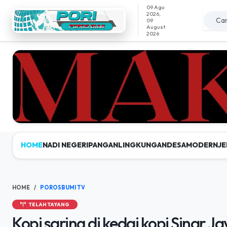
09 Agu
2026,
09
August
2026
HOME
NADI NEGERI
PANGAN
LINGKUNGAN
DESAMODERN
JE
HOME
POROSBUMI TV
TELAH TAYANG
Kopi saring di kedai kopi Sinar Ja