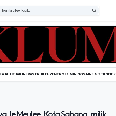
LAJAH
JEJAK
INFRASTRUKTUR
ENERGI & MINING
SAINS & TEKNO
E
ya, Ie Meulee, Kota Sabang, milik