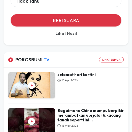
Tidak Tahu
BERI SUARA
Lihat Hasil
POROSBUMI
TV
LIHAT SEMUA
selamat hari kartini
16 Apr 2026
Bagaimana China mampu berpikir
merambatkan ubi jalar & kacang
tanah seperti ini...
16 Mar 2026