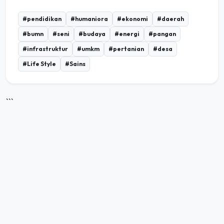
#pendidikan
#humaniora
#ekonomi
#daerah
#bumn
#seni
#budaya
#energi
#pangan
#infrastruktur
#umkm
#pertanian
#desa
#Life Style
#Sains
```