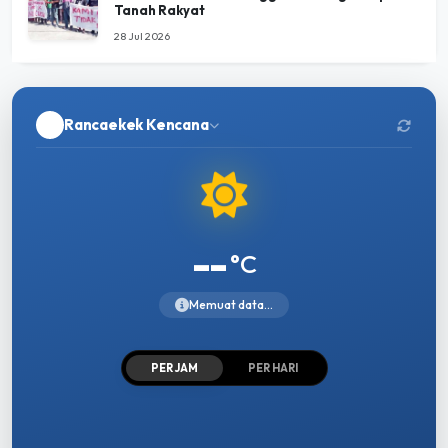
Tanah Rakyat
28 Jul 2026
Rancaekek Kencana
--
°C
Memuat data...
PER JAM
PER HARI