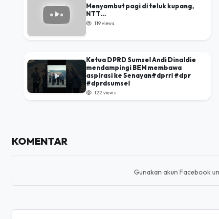
Menyambut pagi di teluk kupang,
NTT...
119 views
Ketua DPRD Sumsel Andi Dinaldie
mendampingi BEM membawa
aspirasi ke Senayan#dprri #dpr
#dprdsumsel
122 views
KOMENTAR
Gunakan akun Facebook un