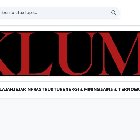
LAJAH
JEJAK
INFRASTRUKTUR
ENERGI & MINING
SAINS & TEKNO
E