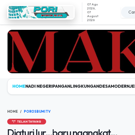
07 Agu
2026,
07
August
2026
HOME
NADI NEGERI
PANGAN
LINGKUNGAN
DESAMODERN
JE
HOME
POROSBUMI TV
TELAH TAYANG
Diaturi lur...baru ngangkat...