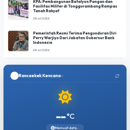
KPA: Pembangunan Batalyon Pangan dan
Fasilitas Militer di Tonggurambang Rampas
Tanah Rakyat
28 Jul 2026
Pemerintah Resmi Terima Pengunduran Diri
Perry Warjiyo Dari Jabatan Gubernur Bank
Indonesia
28 Jul 2026
Rancaekek Kencana
--
°C
Memuat data...