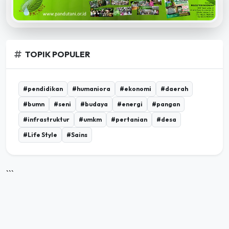
TOPIK POPULER
#pendidikan
#humaniora
#ekonomi
#daerah
#bumn
#seni
#budaya
#energi
#pangan
#infrastruktur
#umkm
#pertanian
#desa
#Life Style
#Sains
```