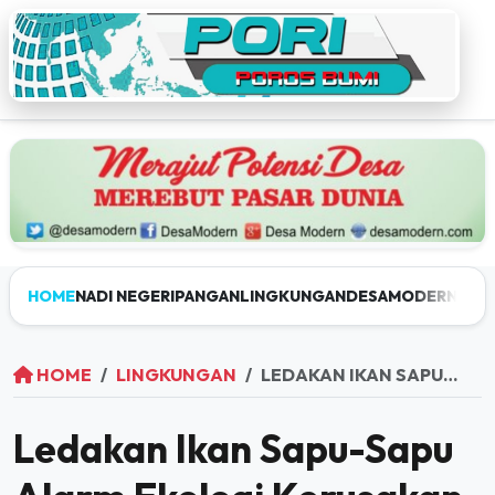
HOME
NADI NEGERI
PANGAN
LINGKUNGAN
DESAMODERN
JEL
HOME
LINGKUNGAN
LEDAKAN IKAN SAPU-SAPU ALARM EKOLOGI KERUSAKAN LINGKUNGAN
Ledakan Ikan Sapu-Sapu